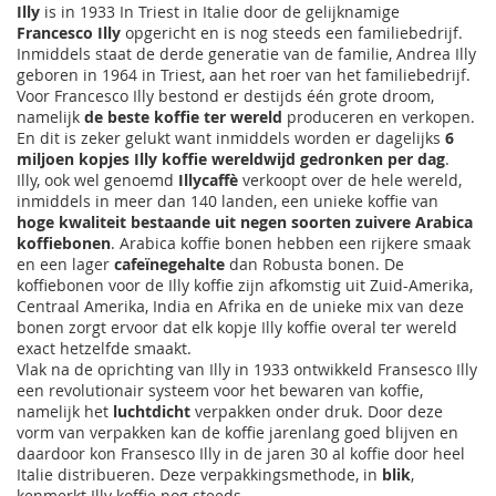
Illy
is in 1933 In Triest in Italie door de gelijknamige
Francesco Illy
opgericht en is nog steeds een familiebedrijf.
Inmiddels staat de derde generatie van de familie, Andrea Illy
geboren in 1964 in Triest, aan het roer van het familiebedrijf.
Voor Francesco Illy bestond er destijds één grote droom,
namelijk
de beste koffie ter wereld
produceren en verkopen.
En dit is zeker gelukt want inmiddels worden er dagelijks
6
miljoen kopjes Illy koffie wereldwijd gedronken per dag
.
Illy, ook wel genoemd
Illycaffè
verkoopt over de hele wereld,
inmiddels in meer dan 140 landen, een unieke koffie van
hoge kwaliteit bestaande uit negen soorten zuivere Arabica
koffiebonen
. Arabica koffie bonen hebben een rijkere smaak
en een lager
cafeïnegehalte
dan Robusta bonen. De
koffiebonen voor de Illy koffie zijn afkomstig uit Zuid-Amerika,
Centraal Amerika, India en Afrika en de unieke mix van deze
bonen zorgt ervoor dat elk kopje Illy koffie overal ter wereld
exact hetzelfde smaakt.
Vlak na de oprichting van Illy in 1933 ontwikkeld Fransesco Illy
een revolutionair systeem voor het bewaren van koffie,
namelijk het
luchtdicht
verpakken onder druk. Door deze
vorm van verpakken kan de koffie jarenlang goed blijven en
daardoor kon Fransesco Illy in de jaren 30 al koffie door heel
Italie distribueren. Deze verpakkingsmethode, in
blik
,
kenmerkt Illy koffie nog steeds.