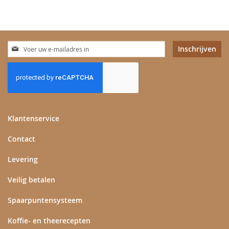
Abonneer
Inschrijven
u
op
onze
nieuwsbrief
Klantenservice
Contact
Levering
Veilig betalen
Spaarpuntensysteem
Koffie- en theerecepten