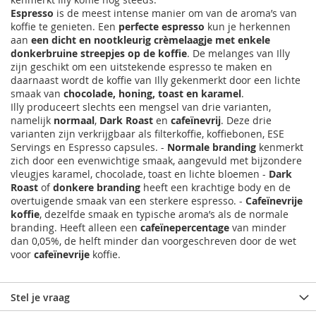
Espresso
is de meest intense manier om van de aroma’s van
koffie te genieten. Een
perfecte espresso
kun je herkennen
aan
een dicht en nootkleurig crèmelaagje met enkele
donkerbruine streepjes op de koffie
. De melanges van Illy
zijn geschikt om een uitstekende espresso te maken en
daarnaast wordt de koffie van Illy gekenmerkt door een lichte
smaak van
chocolade, honing, toast en karamel
.
Illy produceert slechts een mengsel van drie varianten,
namelijk
normaal
,
Dark Roast
en
cafeïnevrij
. Deze drie
varianten zijn verkrijgbaar als filterkoffie, koffiebonen, ESE
Servings en Espresso capsules. -
Normale branding
kenmerkt
zich door een evenwichtige smaak, aangevuld met bijzondere
vleugjes karamel, chocolade, toast en lichte bloemen -
Dark
Roast
of
donkere branding
heeft een krachtige body en de
overtuigende smaak van een sterkere espresso. -
Cafeïnevrije
koffie
, dezelfde smaak en typische aroma’s als de normale
branding. Heeft alleen een
cafeïnepercentage
van minder
dan 0,05%, de helft minder dan voorgeschreven door de wet
voor
cafeïnevrije
koffie.
Stel je vraag