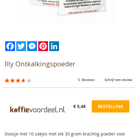
Facebook
Twitter
Messenger
Pinterest
LinkedIn
Ga
naar
het
begin
Illy Ontkalkingspoeder
van
de
afbeeldingen-
Waardering:
5
Reviews
Schrijf een review
gallerij
73
100
% of
€ 5,48
BESTELLING
Doosje met 10 zakjes met elk 30 gram krachtig poeder voor