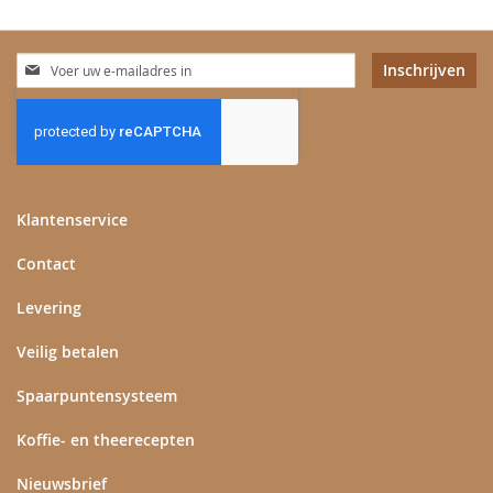
Abonneer
Inschrijven
u
op
onze
nieuwsbrief
Klantenservice
Contact
Levering
Veilig betalen
Spaarpuntensysteem
Koffie- en theerecepten
Nieuwsbrief