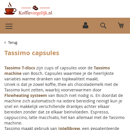
Ga
Wi
naar
Search
de
inhoud
Terug
Tassimo capsules
Tassimo T-discs
zijn cups of capsules voor de
Tassimo
machine
van Bosch. Capsules waarmee je de heerlijkste
variaties warme dranken van topkwaliteit maakt.
Uniek is dat je zowel koffie, thee als chocolademelk met de
Tassimo kunt zetten, waarbij voorverwarmen door
Flowheating systeem
van Bosch niet nodig is. En doordat de
machine zich automatisch na iedere bereiding reinigt kun je
snel en makkelijk verschillende drankjes achter elkaar
bereiden zonder dat ze elkaar beïnvloeden. Espresso,
cappuccino, latte macchiato, het kan allemaal met de Tassimo
machine.
Tassimo maakt gebruik van
Intellibrew
, een gepatenteerde