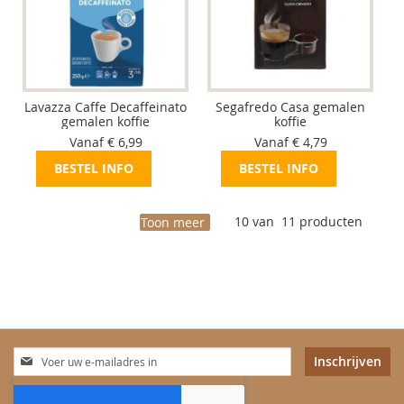
Lavazza Caffe Decaffeinato
Segafredo Casa gemalen
gemalen koffie
koffie
Vanaf € 6,99
Vanaf € 4,79
BESTEL INFO
BESTEL INFO
10
van
11
producten
Toon meer
Abonneer
Inschrijven
u
op