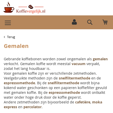
Ga
Wi
naar
Search
de
inhoud
Terug
Gemalen
Gebrande koffiebonen worden zowel ongemalen als
gemalen
verkocht. Gemalen koffie wordt meestal
vacuum
verpakt,
zodat het lang houdbaar is.
Voor gemalen koffie zijn er verschillende zetmethoden.
Veelgebruikte methoden zijn de
snelfiltermethode
en de
espressomethode
. Bij de
snelfiltermethode
wordt bijna
kokend water geschonken op een papieren koffiefilter gevuld
met gemalen koffie. Bij de
espressomethode
wordt ontkalkt
water onder hoge druk door de koffie geperst.
Andere zetmethoden zijn bijvoorbeeld de
cafetière
,
moka
express
en
percolator
.