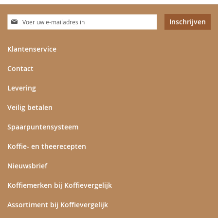
Abonneer
Inschrijven
u
op
onze
Klantenservice
nieuwsbrief
Contact
Levering
Veilig betalen
Spaarpuntensysteem
Koffie- en theerecepten
Nieuwsbrief
Koffiemerken bij Koffievergelijk
Assortiment bij Koffievergelijk