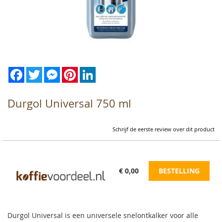
Facebook
Twitter
Messenger
Pinterest
LinkedIn
Ga
naar
het
begin
Durgol Universal 750 ml
van
de
afbeeldingen-
Schrijf de eerste review over dit product
gallerij
€ 0,00
BESTELLING
Durgol Universal is een universele snelontkalker voor alle