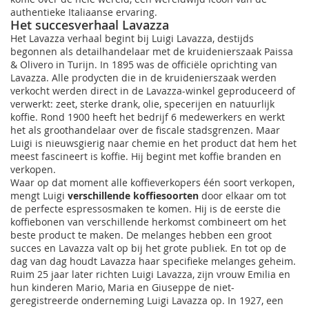
authentieke Italiaanse ervaring.
Het succesverhaal Lavazza
Het Lavazza verhaal begint bij Luigi Lavazza, destijds
begonnen als detailhandelaar met de kruidenierszaak Paissa
& Olivero in Turijn. In 1895 was de officiële oprichting van
Lavazza. Alle prodycten die in de kruidenierszaak werden
verkocht werden direct in de Lavazza-winkel geproduceerd of
verwerkt: zeet, sterke drank, olie, specerijen en natuurlijk
koffie. Rond 1900 heeft het bedrijf 6 medewerkers en werkt
het als groothandelaar over de fiscale stadsgrenzen. Maar
Luigi is nieuwsgierig naar chemie en het product dat hem het
meest fascineert is koffie. Hij begint met koffie branden en
verkopen.
Waar op dat moment alle koffieverkopers één soort verkopen,
mengt Luigi
verschillende koffiesoorten
door elkaar om tot
de perfecte espressosmaken te komen. Hij is de eerste die
koffiebonen van verschillende herkomst combineert om het
beste product te maken. De melanges hebben een groot
succes en Lavazza valt op bij het grote publiek. En tot op de
dag van dag houdt Lavazza haar specifieke melanges geheim.
Ruim 25 jaar later richten Luigi Lavazza, zijn vrouw Emilia en
hun kinderen Mario, Maria en Giuseppe de niet-
geregistreerde onderneming Luigi Lavazza op. In 1927, een