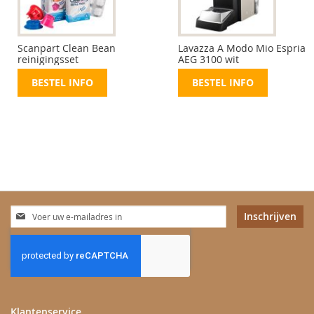
Scanpart Clean Bean
Lavazza A Modo Mio Espria
reinigingsset
AEG 3100 wit
BESTEL INFO
BESTEL INFO
Abonneer
Inschrijven
u
op
onze
nieuwsbrief
Klantenservice