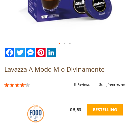
Facebook
Twitter
Messenger
Pinterest
LinkedIn
Ga
naar
het
begin
Lavazza A Modo Mio Divinamente
van
de
afbeeldingen-
Waardering:
8
Reviews
Schrijf een review
gallerij
84
100
% of
€ 5,53
BESTELLING