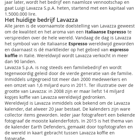
jaar later, wordt het bedrijf een naamloze vennootschap en
gaat Luigi Lavazza S.p.A. heten, startend met een kapitaal van
1.5000.000 lire.
Het huidige bedrijf Lavazza
Alle jaren is de voornaamste doelstelling van Lavazza geweest
om de kwaliteit en het aroma van een
Italiaanse Espresso
te
verspreiden over de hele wereld. Vandaag de dag is Lavazza
het symbool van de Italiaanse
Espresso
wereldwijd geworden
en daarnaast is dé marktleider op het gebied van
espresso
koffie
in Italië. Wereldwijd wordt Lavazza verkocht in meer
dan 90 landen.
Lavazza S.p.A. is nog steeds een familiebedrijf en wordt
tegenwoordig geleid door de vierde generatie van de familie.
Inmiddels uitgegroeid tot meer dan 2000 medewerkers en
een omzet van 1,6 miljard euro in 2011. Ter illustratie over de
grootte van Lavazza: in 2008 zijn er maar liefst 14 miljard
kopjes koffie van Lavazza wereldwijd gedronken.
Wereldwijd is Lavazza inmiddels ook bekend om de Lavazza
kalender, dat alweer 20 jaar bestaat. De kalenders zijn ware
collector items geworden. Ieder jaar fotografeert een bekende
fotograaf de mooiste kalenderfoto’s. In 2015 is het thema van
de kalender Earth Defenders, gemaakt door topfotografen en
de wereld in kaart gebracht tussen Lavazza koffie en
fotografie.