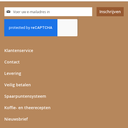
Abonneer
Inschrijven
u
op
onze
nieuwsbrief
Klantenservice
Contact
Levering
Veilig betalen
Spaarpuntensysteem
Koffie- en theerecepten
Nieuwsbrief