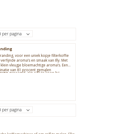
randing
randing, voor een uniek kopje filterkoffie
verfijnde aroma’s en smaak van Illy. Met
klein vleugje bloemachtige aroma’s. Een
binatie van 81 procent gemalen
 cups
genoemd, zijn ook te koop bij
t er koffie met een groter volume,
 18 capsules Let op: De Illy Iperespresso
nt
alleen geschikt voor de Illy Y3 en Y5
n Y5 koffiemachine is voorzien van het