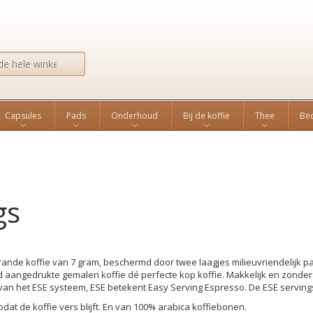
Search
Capsules
Pads
Onderhoud
Bij de koffie
Thee
Bed
gs
ande koffie van 7 gram, beschermd door twee laagjes milieuvriendelijk pap
aangedrukte gemalen koffie dé perfecte kop koffie. Makkelijk en zonder 
van het ESE systeem, ESE betekent Easy Serving Espresso. De ESE servi
zodat de koffie vers blijft. En van 100% arabica koffiebonen.