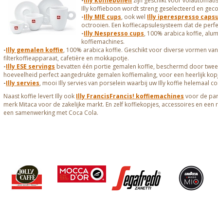
-
Illy koffiebonen
zijn geschikt voor volautomatis
Illy koffieboon wordt streng geselecteerd en gec
-
Illy MIE cups
, ook wel
Illy iperespresso caps
octrooien. Een koffiecapsulesysteem dat de perfe
-
Illy Nespresso cups
, 100% arabica koffie, al
koffiemachines.
-
Illy gemalen koffie
, 100% arabica koffie. Geschikt voor diverse vormen va
filterkoffieapparaat, cafetière en mokkapotje.
-
Illy ESE servings
bevatten één portie gemalen koffie, beschermd door twee la
hoeveelheid perfect aangedrukte gemalen koffiemaling, voor een heerlijk kopje
-
Illy servies
, mooi Illy servies van porselein waarbij uw Illy koffie helemaal c
Naast koffie levert Illy ook
Illy FrancisFrancis! koffiemachines
voor de par
merk Mitaca voor de zakelijke markt. En zelf koffiekopjes, accessoires en een rea
een samenwerking met Coca Cola.