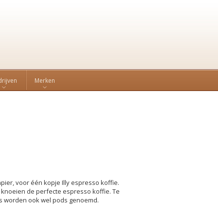
rijven
Merken
ier, voor één kopje Illy espresso koffie.
knoeien de perfecte espresso koffie. Te
ngs worden ook wel pods genoemd.