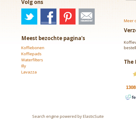
Volg ons
Meer o
Verz
Meest bezochte pagina’s
Koffie
Koffiebonen
bestel
Koffiepads
Waterfilters
The
Illy
Lavazza
Search engine powered by
ElasticSuite