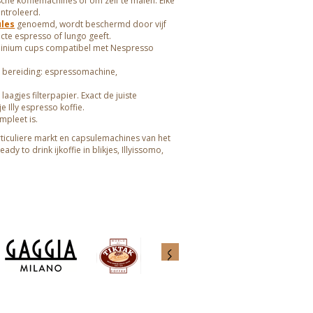
che koffiemachines of om zelf te malen. Elke
ontroleerd.
ules
genoemd, wordt beschermd door vijf
cte espresso of lungo geeft.
uminium cups compatibel met Nespresso
n bereiding: espressomachine,
agjes filterpapier. Exact de juiste
 Illy espresso koffie.
ompleet is.
ticuliere markt en capsulemachines van het
dy to drink ijkoffie in blikjes, Illyissomo,