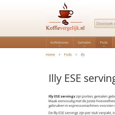
Search
Koffiebonen
Gemalen
Pods
Home
Pods
illy
Illy ESE servin
Illy ESE servings
zijn porties gemalen gebr
Maak eenvoudig met de juiste hoeveelheid 
gebruiken in espressomachines voorzien 
De Illy ESE servings zijn per stuk verpakt, 