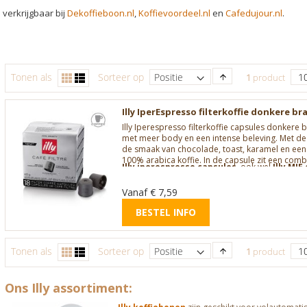
verkrijgbaar bij
Dekoffieboon.nl
,
Koffievoordeel.nl
en
Cafedujour.nl
.
Van
Tonen als
Foto-
Lijst
1
product
tabel
laag
naar
hoog
Illy IperEspresso filterkoffie donkere b
sorteren
Illy Iperespresso filterkoffie capsules donkere b
met meer body en een intense beleving. Met de 
de smaak van chocolade, toast, karamel en een 
100% arabica koffie. In de capsule zit een com
Illy iperespresso capsules
, ook wel
Illy MIE
espressokoffie en 19 procent oploskoffie, zoda
Bol.com
en
Amazon.nl
.
ongeveer 220 ml, mee gezet kan worden. Inhoud:
Vanaf € 7,59
filterkoffie capsules zijn nieuw en op dit mome
Lees verder
Iperespresso koffiemachine
. Deze Illy Y3 e
BESTEL INFO
ESPRESSO & COFFEE logo.
Van
Tonen als
Foto-
Lijst
1
product
tabel
laag
naar
hoog
Ons Illy assortiment:
sorteren