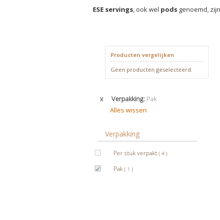
ESE servings
, ook wel
pods
genoemd, zijn 
Producten vergelijken
Geen producten geselecteerd.
Verwijder
Verpakking
Pak
dit
Alles wissen
artikel
Verpakking
producten
Per stuk verpakt
4
product
Pak
1