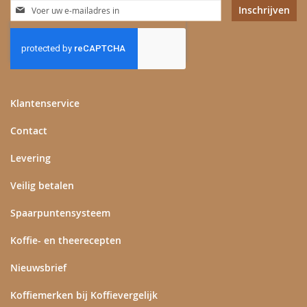
Abonneer
Inschrijven
u
op
onze
nieuwsbrief
Klantenservice
Contact
Levering
Veilig betalen
Spaarpuntensysteem
Koffie- en theerecepten
Nieuwsbrief
Koffiemerken bij Koffievergelijk