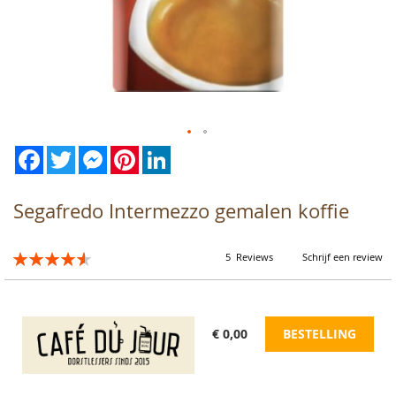
Facebook
Twitter
Messenger
Pinterest
LinkedIn
Ga
naar
het
begin
Segafredo Intermezzo gemalen koffie
van
de
afbeeldingen-
Waardering:
5
Reviews
Schrijf een review
gallerij
92
100
% of
€ 0,00
BESTELLING