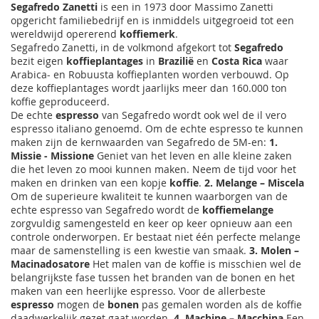
Segafredo Zanetti
is een in 1973 door Massimo Zanetti
opgericht familiebedrijf en is inmiddels uitgegroeid tot een
wereldwijd opererend
koffiemerk
.
Segafredo Zanetti, in de volkmond afgekort tot
Segafredo
bezit eigen
koffieplantages
in
Brazilië
en
Costa Rica
waar
Arabica- en Robuusta koffieplanten worden verbouwd. Op
deze koffieplantages wordt jaarlijks meer dan 160.000 ton
koffie geproduceerd.
De echte
espresso
van Segafredo wordt ook wel de il vero
espresso italiano genoemd. Om de echte espresso te kunnen
maken zijn de kernwaarden van Segafredo de 5M-en:
1.
Missie - Missione
Geniet van het leven en alle kleine zaken
die het leven zo mooi kunnen maken. Neem de tijd voor het
maken en drinken van een kopje
koffie
.
2. Melange – Miscela
Om de superieure kwaliteit te kunnen waarborgen van de
echte espresso van Segafredo wordt de
koffiemelange
zorgvuldig samengesteld en keer op keer opnieuw aan een
controle onderworpen. Er bestaat niet één perfecte melange
maar de samenstelling is een kwestie van smaak.
3. Molen –
Macinadosatore
Het malen van de koffie is misschien wel de
belangrijkste fase tussen het branden van de bonen en het
maken van een heerlijke espresso. Voor de allerbeste
espresso
mogen de
bonen
pas gemalen worden als de koffie
daadwerkelijk gezet gaat worden.
4. Machine – Macchina
Een