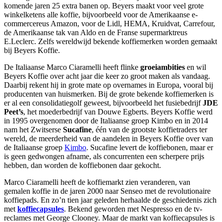
komende jaren 25 extra banen op. Beyers maakt voor veel grote
winkelketens alle koffie, bijvoorbeeld voor de Amerikaanse e-
commercereus Amazon, voor de Lidl, HEMA, Kruidvat, Carrefour,
de Amerikaanse tak van Aldo en de Franse supermarktreus
E.Leclerc. Zelfs wereldwijd bekende koffiemerken worden gemaakt
bij Beyers Koffie.
De Italiaanse Marco Ciaramelli heeft flinke
groeiambities
en wil
Beyers Koffie over acht jaar die keer zo groot maken als vandaag.
Daarbij rekent hij in grote mate op overnames in Europa, vooral bij
producenten van huismerken. Bij de grote bekende koffiemerken is
er al een consolidatiegolf geweest, bijvoorbeeld het fusiebedrijf
JDE
Peet’s
, het moederbedrijf van Douwe Egberts. Beyers Koffie werd
in 1995 overgenomen door de Italiaanse groep Kimbo en in 2014
nam het Zwitserse
Sucafine
, één van de grootste koffietraders ter
wereld, de meerderheid van de aandelen in Beyers Koffie over van
de Italiaanse groep
Kimbo
. Sucafine levert de koffiebonen, maar er
is geen gedwongen afname, als concurrenten een scherpere prijs
hebben, dan worden de koffiebonen daar gekocht.
Marco Ciaramelli heeft de koffiemarkt zien veranderen, van
gemalen koffie in de jaren 2000 naar Senseo met de revolutionaire
koffiepads. En zo’n tien jaar geleden herhaalde de geschiedenis zich
met
koffiecapsules
. Bekend geworden met Nespresso en de tv-
reclames met George Clooney. Maar de markt van koffiecapsules is