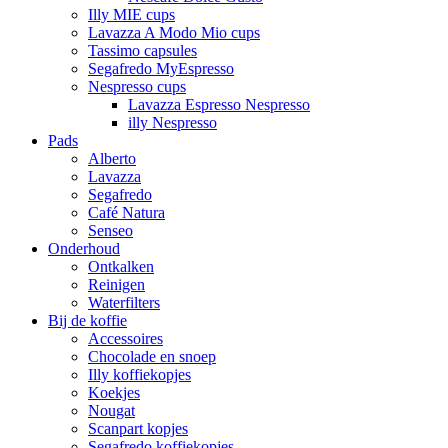
Illy MIE cups
Lavazza A Modo Mio cups
Tassimo capsules
Segafredo MyEspresso
Nespresso cups
Lavazza Espresso Nespresso
illy Nespresso
Pads
Alberto
Lavazza
Segafredo
Café Natura
Senseo
Onderhoud
Ontkalken
Reinigen
Waterfilters
Bij de koffie
Accessoires
Chocolade en snoep
Illy koffiekopjes
Koekjes
Nougat
Scanpart kopjes
Segafredo koffiekopjes