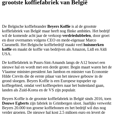
grootste koffiefabriek van België
De Belgische koffiebrander
Beyers Koffie
is al de grootste
koffiefabriek van België maar heeft nog flinke ambities. Het bedrijf
wil de komende acht jaar de verkoop
verdriedubbelen
, door groei
en door overnames volgens CEO en mede-eigenaar Marco
Ciaramelli. Het Belgische koffiebedrijf maakt veel
huismerken
koffie
en maakt de koffie van bedrijven als Amazon, Lidl en Aldi
USA.
De koffiefabriek in Puurs-Sint-Amands langs de A12 bouwt een
nieuwe hal en wordt met een derde groter. Begin maart waren het de
Vlaamse minister-president Jan Jambon en minister van Economie
Hilde Crevits die de eerste pilaar van het nieuwe gebouw in de
grond sloegen. Beyers Koffie is een Europese topspeler op
koffiegebied, omdat veel koffiespelers naar het buitenland gaan,
landen als Zuid-Korea en de VS zijn populair.
Beyers Koffie is de grootste koffiefabriek in België sinds 2016, toen
Douwe Egberts
zijn fabriek in Grimbergen sloot. Jaarlijks verwerkt
Beyers 20.000 ton groene koffiebonen en het bedrijf wil dus nog
verder groeien. De nieuwe hal kost 2,5 miljoen euro en levert de