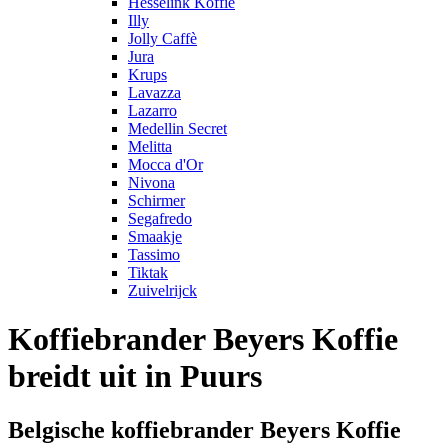
Hesselink Koffie
Illy
Jolly Caffè
Jura
Krups
Lavazza
Lazarro
Medellin Secret
Melitta
Mocca d'Or
Nivona
Schirmer
Segafredo
Smaakje
Tassimo
Tiktak
Zuivelrijck
Koffiebrander Beyers Koffie
breidt uit in Puurs
Belgische koffiebrander Beyers Koffie