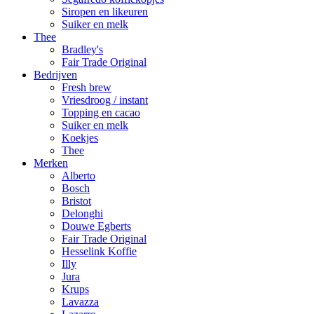
Siropen en likeuren
Suiker en melk
Thee
Bradley's
Fair Trade Original
Bedrijven
Fresh brew
Vriesdroog / instant
Topping en cacao
Suiker en melk
Koekjes
Thee
Merken
Alberto
Bosch
Bristot
Delonghi
Douwe Egberts
Fair Trade Original
Hesselink Koffie
Illy
Jura
Krups
Lavazza