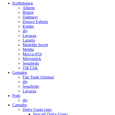
Koffiebonen
Alberto
Bristot
Dallmayr
Douwe Egberts
Kimbo
illy
Lavazza
Lazarro
Medellin Secret
Melitta
Mocca d'Or
Mövenpick
Segafredo
TIKTAK
Gemalen
Fair Trade Original
illy
Segafredo
Lavazza
Pods
illy
Capsules
Dolce Gusto cups
Nescafé Dolce Gusto