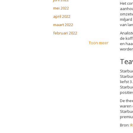
Het co
mei 2022
aanhou
omzetv
april 2022
miljard
maart 2022
van lan
februari 2022
Analist
de koff
Toon meer
en haar
worden
Tea
Starbuc
Starbuc
liefst
Starbuc
positi
De the
waren d
Starbu
premiu
Bron:
R