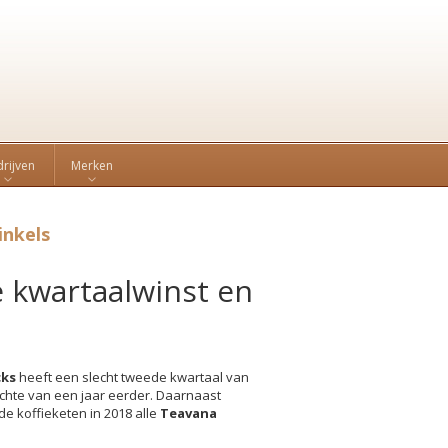
rijven
Merken
inkels
e kwartaalwinst en
cks
heeft een slecht tweede kwartaal van
ichte van een jaar eerder. Daarnaast
e koffieketen in 2018 alle
Teavana