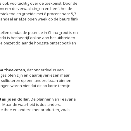
s ook voorzichtig over de toekomst. Door de
oncern de verwachtingen en heeft het de
stekend en groeide met 8 procent naar 5,7
andeel er afgelopen week op de beurs flink
ellen omdat de potentie in China groot is en
kt is het bedrijf online aan het uitbreiden
de omzet dit jaar de hoogste omzet ooit kan
na theeketen
, dat onderdeel is van
 gesloten zijn en daarbij verliezen maar
 solliciteren op een andere baan binnen
gen waren niet dat dit op korte termijn
0 miljoen dollar
. De plannen van Teavana
s. Maar de waarheid is dus anders.
se thee en andere theeproducten, zoals