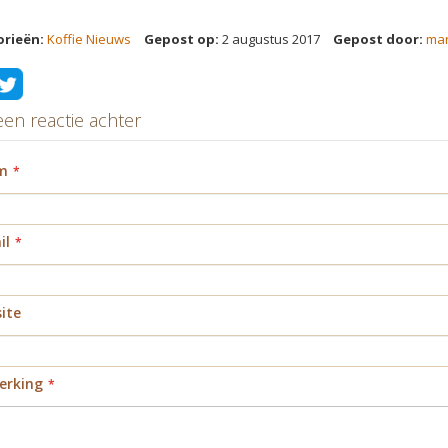
orieën:
Koffie Nieuws
Gepost op:
2 augustus 2017
Gepost door:
ma
een reactie achter
m
il
ite
rking