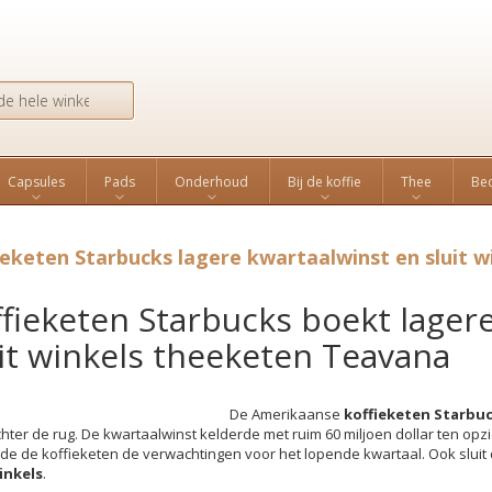
Search
Capsules
Pads
Onderhoud
Bij de koffie
Thee
Bed
ieketen Starbucks lagere kwartaalwinst en sluit w
fieketen Starbucks boekt lager
uit winkels theeketen Teavana
De Amerikaanse
koffieketen Starbu
hter de rug. De kwartaalwinst kelderde met ruim 60 miljoen dollar ten opz
e de koffieketen de verwachtingen voor het lopende kwartaal. Ook sluit d
inkels
.