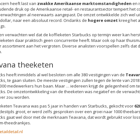
ncern heeft last van
zwakke Amerikaanse marktomstandigheden
en i
dende druk op de Amerikaanse retail- en restaurantsector tempert het c
erwachtingen al neerwaarts aangepast. De omzet ontwikkelde zich wel uit
 dollar, naar een absoluut record. Ondanks de
hogere omzet
kreeg het a
gs.
en verwachten wel dat de koffieketen Starbucks op termijn weer kan herst
ieketen daar praktisch geen concurrentie heeft. Maar ook op haar thuismar
 assortiment aan het vergroten. Diverse analisten voorspellen zelfs dat 
.
vana theeketen
ks heeft inmiddels al wel besloten om alle 380 vestigingen van de
Teava
ks, te gaan sluiten. De meeste vestigingen zullen tegen de lente van 2018
 3.300 medewerkers hun baan. Maar … iedereen krijgt de gelegenheid om te
ks. De omzetontwikkeling van de theeketen was negatief en de verwachtin
ever zou worden.
eketen Teavana was pas 5 jaar in handen van Starbucks, gekocht voor
62
estijds groot, er werd zelfs gesproken over een groei naar 1000 theebar
cks gaat wel door met de merknaam Teavana, dat wordt gebruikt voor los
m-theedrankjes.
etaildetail.nl