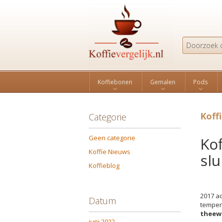
Search
Koffiebonen
Gemalen
Pods
Koff
Categorie
Geen categorie
Kof
Koffie Nieuws
sl
Koffieblog
2017 ac
Datum
temperd
theew
juni 2022