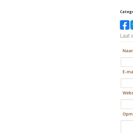
Categ
Laat 
Naa
E-ma
Webs
Opme