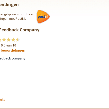
endingen
vergelijk verstuurt haar
lingen met PostNL
 Feedback Company
inks