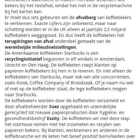
bekers bij het restafval, omdat het niet in de recyclemachine
bij het karton kan.
Er moet dus iets gebeuren om de
afvalberg
van koffiebekers
te verkleinen. Exacte cijfers zijn onbekend, maar naar
schatting worden er in de UK alleen al jaarlijks 2,5 miljard
koffiebekers weggegooid. En dus heeft de koffieketen het
terugdringen van afval
onderdeel gemaakt van de
wereldwijde milieudoelstellingen
.
De Amerikaanse koffieketen Starbucks is een
recyclinginitiatief
begonnen in elf winkels in Amsterdam,
Utrecht en Den Haag. De koffieketen roept klanten op
papieren koffiebekers bij hen in te leveren. En niet alleen de
koffiebekers van Starbucks, maar ook van alle concurrenten,
zoals Kiosk, Coffee Company of Broodzaak. Of je naam nu wel
of niet op de koffiebeker staat, de lege koffiebekers mogen
naar Starbucks.
De koffiebekers worden door de koffieketen verzameld en
door afvalbeheerder
Suez
opgehaald en uiteindelijke
gerecycled tot nieuwe papierproducten door hygiëne- en
gezondheidsbedrijf
Essity
. De koffieketen wil met deze stap
het voortouw nemen met het inzamelen en recylen van
papieren bekers. Bij klanten, werknemers en anderen in de
koffiebranche wil de keten het besef positief beïnvloeden over