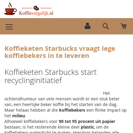
Ga
Wi
naar
Search
de
inhoud
Koffieketen Starbucks vraagt lege
koffiebekers in te leveren
Koffieketen Starbucks start
recyclinginitiatief
Het
ochtendhumeur van vele mensen wordt er een stuk beter
van, een heerlijke beker koffie bij het starten van de dag.
Maar helaas hebben al die
koffiebekers
een flinke impact op
het
milieu
.
Alhoewel koffiebekers voor
90 tot 95 procent uit papier
bestaan, is het resterende kleine deel
plastic
, om de
koffiebekers waterdicht te maken. Hierdoor belanden alle