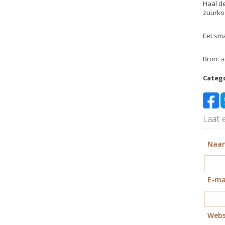
Haal d
zuurko
Eet sma
Bron:
a
Categ
Laat 
Naa
E-ma
Webs