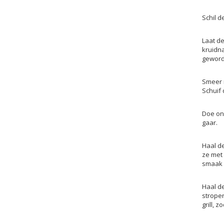
Schil 
Laat d
kruidn
geworde
Smeer m
Schuif
Doe on
gaar.
Haal de
ze met
smaak 
Haal de
strope
grill, 