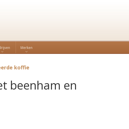
rijven
Merken
erde koffie
met beenham en