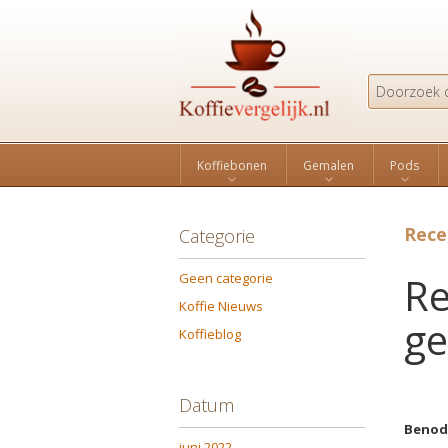
Search
Koffiebonen
Gemalen
Pods
Rece
Categorie
Re
Geen categorie
Koffie Nieuws
ge
Koffieblog
Datum
Benod
juni 2022