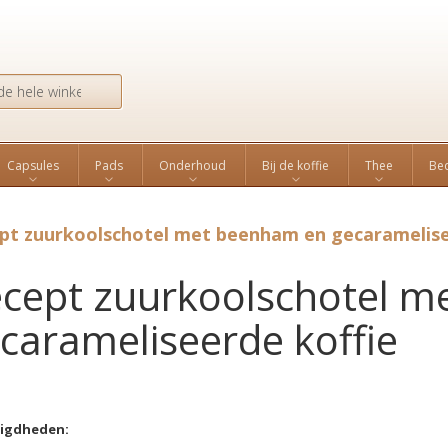
Search
Capsules
Pads
Onderhoud
Bij de koffie
Thee
Bed
pt zuurkoolschotel met beenham en gecaramelise
cept zuurkoolschotel 
carameliseerde koffie
igdheden: