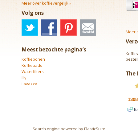
Meer over koffievergelijk »
Volg ons
Meer o
Verz
Meest bezochte pagina’s
Koffie
Koffiebonen
bestel
Koffiepads
Waterfilters
The
Illy
Lavazza
Search engine powered by
ElasticSuite