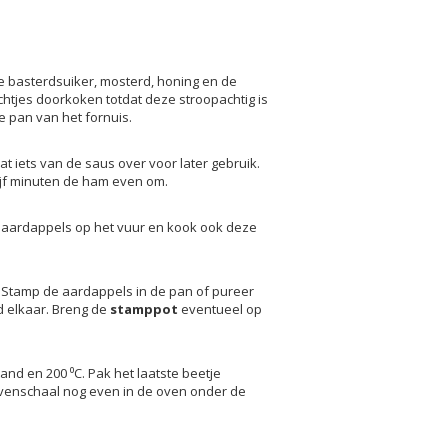
e basterdsuiker, mosterd, honing en de
htjes doorkoken totdat deze stroopachtig is
e pan van het fornuis.
 iets van de saus over voor later gebruik.
ijf minuten de ham even om.
e aardappels op het vuur en kook ook deze
f. Stamp de aardappels in de pan of pureer
d elkaar. Breng de
stamppot
eventueel op
nd en 200 ⁰C. Pak het laatste beetje
venschaal nog even in de oven onder de