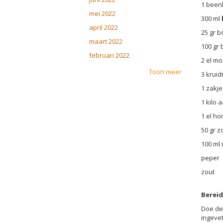
1 been
mei 2022
300 ml
april 2022
25 gr b
maart 2022
100 gr 
februari 2022
2 el mo
Toon meer
3 krui
1 zakj
1 kilo 
1 el ho
50 gr z
100 ml
peper
zout
Bereid
Doe de
ingeve