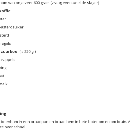
ham van ongeveer 600 gram (vraag eventueel de slager)
koffie
oter
basterdsuiker
sterd
dnagels
e
zuurkool
(is 250 gr)
aarappels
ning
out
 melk
ing:
 beenham in een braadpan en braad hem in hete boter om en om bruin. Al
tte ovenschaal.