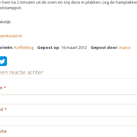
e ham na 2 minuten uit de oven en snij deze in plakken. Leg de hamplak
olstamppot.
kelijk.
rjenkookt.nl
orieën:
Koffieblog
Gepost op:
16 maart 2012
Gepost door:
marco
een reactie achter
m
il
ite