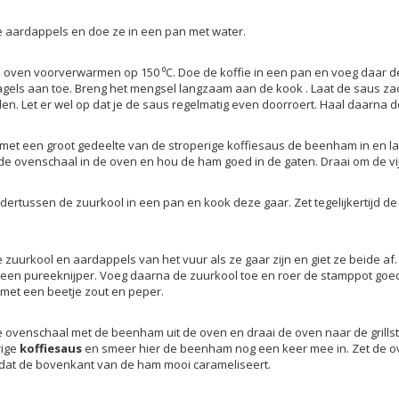
de aardappels en doe ze in een pan met water.
e oven voorverwarmen op 150 ⁰C. Doe de koffie in een pan en voeg daar d
agels aan toe. Breng het mengsel langzaam aan de kook . Laat de saus zac
n. Let er wel op dat je de saus regelmatig even doorroert. Haal daarna d
et een groot gedeelte van de stroperige koffiesaus de beenham in en laat
 de ovenschaal in de oven en hou de ham goed in de gaten. Draai om de v
dertussen de zuurkool in een pan en kook deze gaar. Zet tegelijkertijd d
 zuurkool en aardappels van het vuur als ze gaar zijn en giet ze beide a
 een pureeknijper. Voeg daarna de zuurkool toe en roer de stamppot goe
met een beetje zout en peper.
 ovenschaal met de beenham uit de oven en draai de oven naar de grillsta
rige
koffiesaus
en smeer hier de beenham nog een keer mee in. Zet de o
zodat de bovenkant van de ham mooi carameliseert.