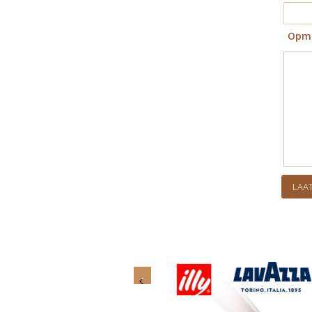
Opme
LAAT