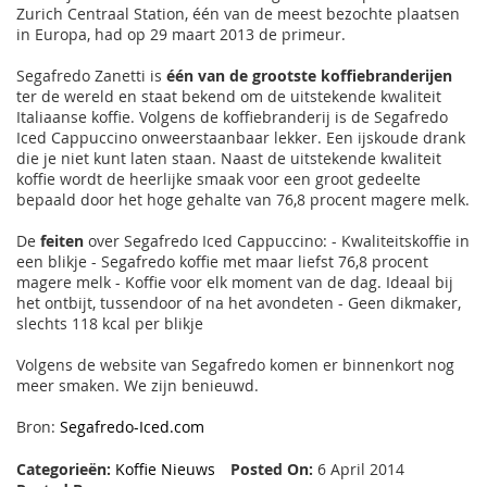
Zurich Centraal Station, één van de meest bezochte plaatsen
in Europa, had op 29 maart 2013 de primeur.
Segafredo Zanetti is
één van de grootste koffiebranderijen
ter de wereld en staat bekend om de uitstekende kwaliteit
Italiaanse koffie. Volgens de koffiebranderij is de Segafredo
Iced Cappuccino onweerstaanbaar lekker. Een ijskoude drank
die je niet kunt laten staan. Naast de uitstekende kwaliteit
koffie wordt de heerlijke smaak voor een groot gedeelte
bepaald door het hoge gehalte van 76,8 procent magere melk.
De
feiten
over Segafredo Iced Cappuccino: - Kwaliteitskoffie in
een blikje - Segafredo koffie met maar liefst 76,8 procent
magere melk - Koffie voor elk moment van de dag. Ideaal bij
het ontbijt, tussendoor of na het avondeten - Geen dikmaker,
slechts 118 kcal per blikje
Volgens de website van Segafredo komen er binnenkort nog
meer smaken. We zijn benieuwd.
Bron:
Segafredo-Iced.com
Categorieën:
Koffie Nieuws
Posted On:
6 April 2014