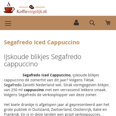
Ga
Wi
naar
Search
de
inhoud
Segafredo Iced Cappuccino
IJskoude blikjes Segafredo
cappuccino
Segafredo Iced Cappuccino
, ijskoude blikjes
cappuccino dé zomerhit van dit jaar? Volgens Tiktak
Segafredo
Zanetti Nederland wel. Strak vormgegeven blikjes
van 250 ml
cappuccino
met een verrassend lekkere smaak.
Volgens Segafredo de verkooptopper van deze zomer.
Het koele drankje is afgelopen jaar al gepresenteerd aan het
grote publiek in Duitsland, Zwitserland, Oostenrijk, Italië en
Frankrijk. En is in deze landen een groot verkoopsucces.