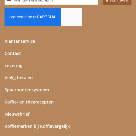
u
op
onze
nieuwsbrief
Klantenservice
Contact
Levering
Veilig betalen
Spaarpuntensysteem
Koffie- en theerecepten
Nieuwsbrief
Koffiemerken bij Koffievergelijk